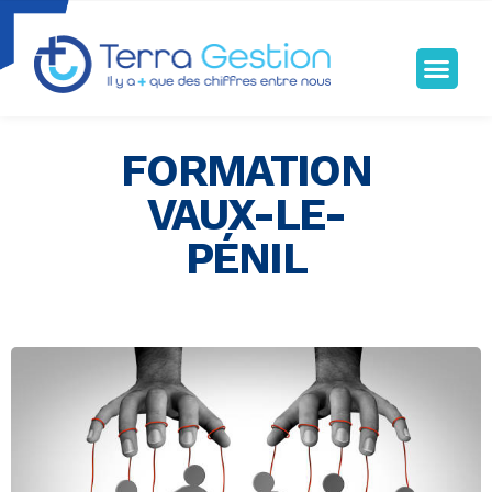
Terragestion
TERRA GESTION RENFORCE VOTRE SÉCURITÉ FISCALE
FORMATION
VAUX-LE-
PÉNIL