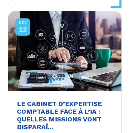
NOV
13
LE CABINET D’EXPERTISE
COMPTABLE FACE À L’IA :
QUELLES MISSIONS VONT
DISPARAÎ...