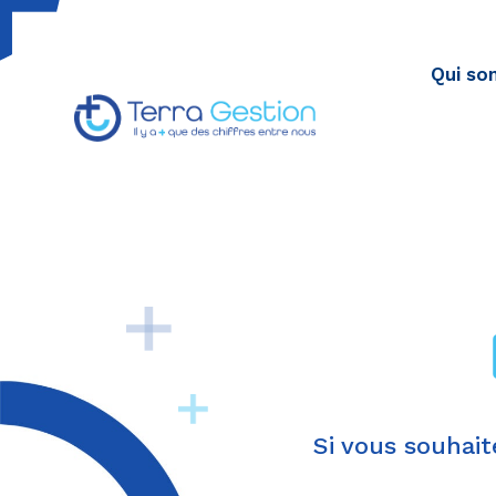
Qui so
Terragestion
TERRA GESTION RENFORCE VOTRE SÉCURITÉ FISCALE
Si vous souhai