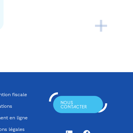
ntion fiscale
NOUS
tions
CONTACTER
ent en ligne
ons légales