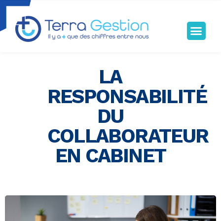
Terragestion
TERRA GESTION RENFORCE VOTRE SÉCURITÉ FISCALE
LA
RESPONSABILITÉ
DU
COLLABORATEUR
EN CABINET