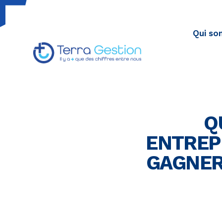
Qui so
Terragestion
TERRA GESTION RENFORCE VOTRE SÉCURITÉ FISCALE
Q
ENTREPR
GAGNER