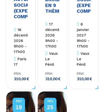
SOCIALES
EN 9
(EXPERT-
(EXPERT-
THÈMES
COMPTABLE)
COMPTABLE)
17
6
16
décembre
janvier
décembre
2026
2027
2026
9h00 -
9h00 -
9h00 -
17h00
17h00
17h00
Vaux
Vaux
Paris
Le
Le
17
Pénil
Pénil
PRIX:
PRIX:
PRIX:
310,00
€
310,00
€
310,00
€
FÉV
FÉV
18
25