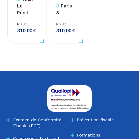
Le
Paris
Pénil
8
PRIX:
PRIX:
310,00
€
310,00
€
Examen de Conformité
Prévention fiscale
Fiscale (ECF)
Formations
Connexion à l'extranet