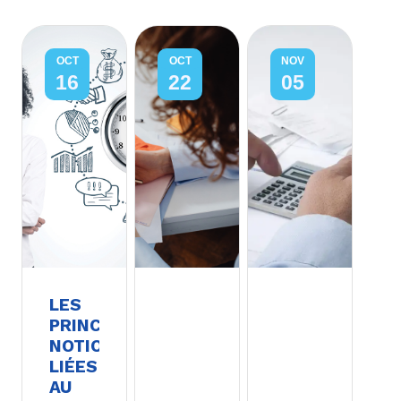
OCT
OCT
NOV
16
22
05
LES
PRINCIPALES
NOTIONS
LIÉES
AU