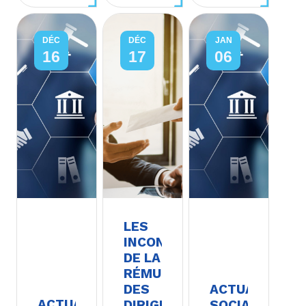
DÉC
DÉC
JAN
16
17
06
LES
INCONTOURNABLES
DE LA
RÉMUNÉRATION
DES
ACTUALITÉS
ACTUALITÉS
DIRIGEANTS
SOCIALES