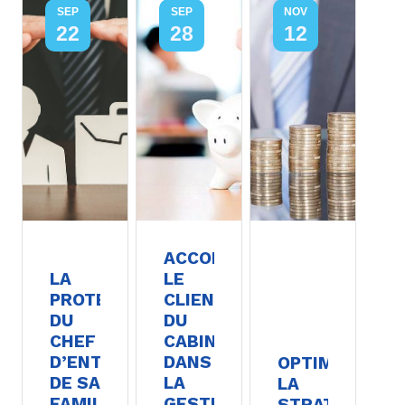
SEP
SEP
NOV
22
28
12
ACCOMPAGNEZ
LA
LE
PROTECTION
CLIENT
DU
DU
CHEF
CABINET
D’ENTREPRISE,
DANS
OPTIMISEZ
DE SA
LA
LA
FAMILLE,
GESTION
STRATÉGIE