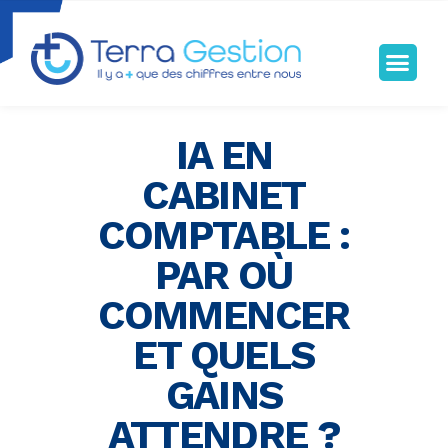
Terragestion
TERRA GESTION RENFORCE VOTRE SÉCURITÉ FISCALE
IA EN
CABINET
COMPTABLE :
PAR OÙ
COMMENCER
ET QUELS
GAINS
ATTENDRE ?