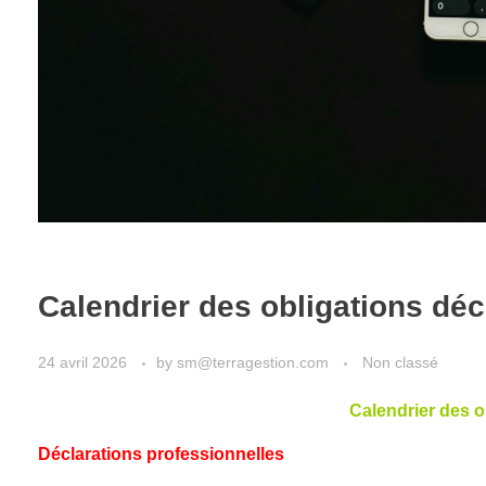
Calendrier des obligations déc
24 avril 2026
by
sm@terragestion.com
Non classé
Calendrier des o
Déclarations professionnelles