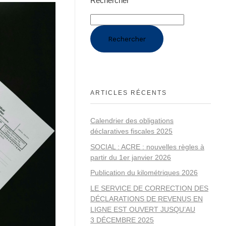
Rechercher
Rechercher
ARTICLES RÉCENTS
Calendrier des obligations
déclaratives fiscales 2025
SOCIAL : ACRE : nouvelles règles à
partir du 1er janvier 2026
Publication du kilométriques 2026
LE SERVICE DE CORRECTION DES
DÉCLARATIONS DE REVENUS EN
LIGNE EST OUVERT JUSQU’AU
3 DÉCEMBRE 2025